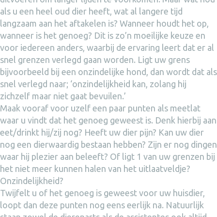
als u een heel oud dier heeft, wat al langere tijd
langzaam aan het aftakelen is? Wanneer houdt het op,
wanneer is het genoeg? Dit is zo’n moeilijke keuze en
voor iedereen anders, waarbij de ervaring leert dat er al
snel grenzen verlegd gaan worden. Ligt uw grens
bijvoorbeeld bij een onzindelijke hond, dan wordt dat als
snel verlegd naar; ‘onzindelijkheid kan, zolang hij
zichzelf maar niet gaat bevuilen.’
Maak vooraf voor uzelf een paar punten als meetlat
waar u vindt dat het genoeg geweest is. Denk hierbij aan
eet/drinkt hij/zij nog? Heeft uw dier pijn? Kan uw dier
nog een dierwaardig bestaan hebben? Zijn er nog dingen
waar hij plezier aan beleeft? Of ligt 1 van uw grenzen bij
het niet meer kunnen halen van het uitlaatveldje?
Onzindelijkheid?
Twijfelt u of het genoeg is geweest voor uw huisdier,
loopt dan deze punten nog eens eerlijk na. Natuurlijk
staan zowel de dierenarts als de assistentes ook altijd